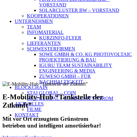
VORSTAND
SOLARCLUSTER BW – VORSTAND
KOOPERATIONEN
UNTERNEHMEN
TEAM
INFOMATERIAL
KURZINFO-FLYER
LIEFERANTEN
SCHWESTERFIRMEN
SOWE GMBH & CO. KG PHOTOVOLTAIC
PROJEKTIERUNG & BAU
IGURU TEAM SUSTAINABILITY
ENGINEERING & MEDIA
ZUWESO GMBH – FÜR
NACHHALTIGKEIT
BLOCKCHAIN
STAI GLOBAL – COIN
E-Mobility-Hub “Tankstelle der
STAI GLOBAL – COMMUNITY STROM
Zukunft”
AKTUELLES
FILME
KONTAKT
Mit vor Ort erzeugtem Grünstrom
betrieben und intelligent amortisierbar!