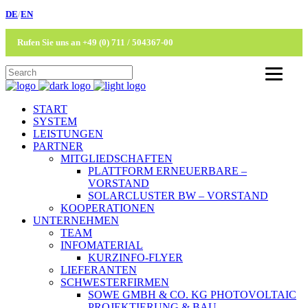
DE
/
EN
Rufen Sie uns an +49 (0) 711 / 504367-00
START
SYSTEM
LEISTUNGEN
PARTNER
MITGLIEDSCHAFTEN
PLATTFORM ERNEUERBARE –
VORSTAND
SOLARCLUSTER BW – VORSTAND
KOOPERATIONEN
UNTERNEHMEN
TEAM
INFOMATERIAL
KURZINFO-FLYER
LIEFERANTEN
SCHWESTERFIRMEN
SOWE GMBH & CO. KG PHOTOVOLTAIC
PROJEKTIERUNG & BAU